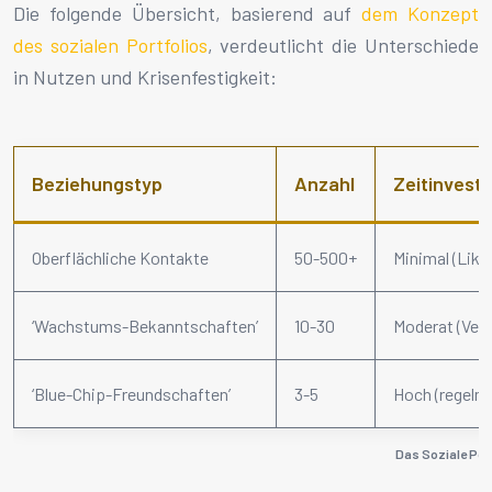
Die folgende Übersicht, basierend auf
dem Konzept
des sozialen Portfolios
, verdeutlicht die Unterschiede
in Nutzen und Krisenfestigkeit:
Beziehungstyp
Anzahl
Zeitinvesti
Oberflächliche Kontakte
50-500+
Minimal (Lik
‘Wachstums-Bekanntschaften’
10-30
Moderat (Vere
‘Blue-Chip-Freundschaften’
3-5
Hoch (regelmä
Das Soziale Port