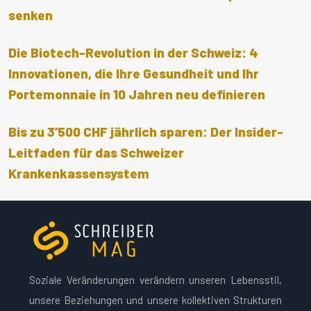
senken
Die Biotech-Revolution in der Schweiz: 4
Innovationen, die Ihre Gesundheit und Ihr
Portemonnaie in 10 Jahren neu definieren
Bis zu 3’500 CHF jährlich sparen: Der Insider-
Leitfaden für das Schweizer
Krankenkassensystem
Soziale Veränderungen verändern unseren Lebensstil,
unsere Beziehungen und unsere kollektiven Strukturen